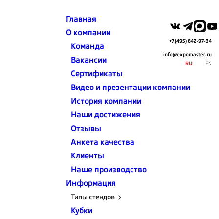
Главная
О компании
+7 (495) 642-97-34
Команда
info@expomaster.ru
Вакансии
RU
EN
Сертификаты
Видео и презентации компании
Главная
Портфолио выставочных стендов
История компании
Expomaster Group
Наши достижения
ВЫСТАВОЧНЫЙ СТЕНД ДЛЯ ОАО
"УРАЛЬСКИЙ ТРУБНЫЙ ЗАВОД"
Отзывы
Анкета качества
Клиенты
ТЕМАТИКА ВЫСТАВКИ
Наше производство
Информация
ПЛОЩАДЬ
Типы стендов
Кубки