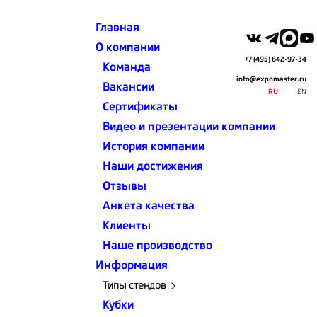
Главная
О компании
+7 (495) 642-97-34
Команда
info@expomaster.ru
Вакансии
RU
EN
Сертификаты
Видео и презентации компании
Главная
Портфолио выставочных стендов
История компании
Expomaster Group
Наши достижения
ПОРТФОЛИО
Отзывы
Анкета качества
ТЕМАТИКА ВЫСТАВКИ
Клиенты
Наше производство
ПЛОЩАДЬ
Информация
Типы стендов
Кубки
ВЫСТАВКА